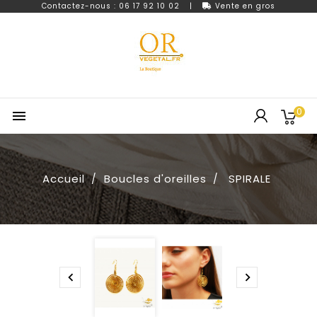
Contactez-nous : 06 17 92 10 02
|
Vente en gros
0

Accueil
Boucles d'oreilles
SPIRALE

