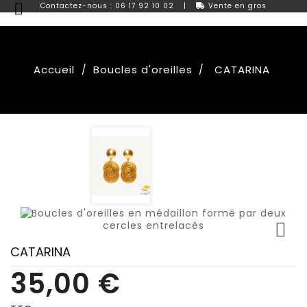

Contactez-nous : 06 17 92 10 02
|
Vente en gros
Accueil
Boucles d'oreilles
CATARINA

CATARINA
35,00 €