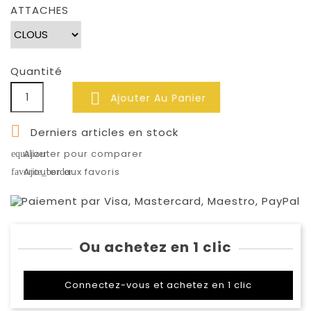
ATTACHES
Quantité

Ajouter Au Panier

Derniers articles en stock
Ajouter pour comparer
equalizer
Ajouter aux favoris
favorite_border
Ou achetez en 1 clic
Connectez-vous et achetez en 1 clic