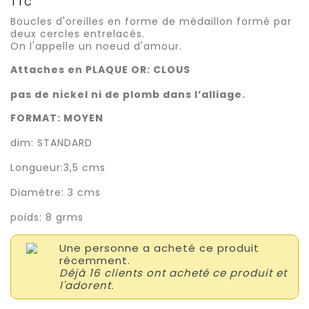
TTC
Boucles d'oreilles en forme de médaillon formé par
deux cercles entrelacés.
On l'appelle un noeud d'amour.
Attaches en PLAQUE OR: CLOUS
pas de nickel ni de plomb dans l’alliage.
FORMAT: MOYEN
dim: STANDARD
Longueur:3,5 cms
Diamétre: 3 cms
poids: 8 grms
Une personne a acheté ce produit
récemment.
Déjà 16 clients ont acheté ce produit et
l'adorent.