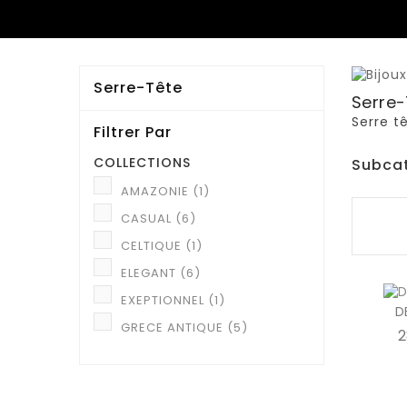
Serre-Tête
Serre-
Serre t
Filtrer Par
COLLECTIONS
Subca
AMAZONIE
(1)
CASUAL
(6)
CELTIQUE
(1)
ELEGANT
(6)
EXEPTIONNEL
(1)
D
GRECE ANTIQUE
(5)
2