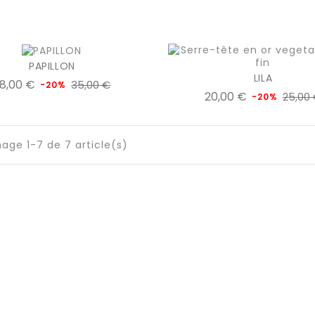
PAPILLON
LILA
Prix
Prix
8,00 €
35,00 €
-20%
Prix
20,00 €
25,00
de
-20%
favorite_border
equalizer
visibility
add_shopping_cart
de
favorite_borde
equalize
vi
base
add_shopping_cart
base
hage 1-7 de 7 article(s)
rmations
Votre Compte
on
Informations personnelles
s legales
Commandes
ions de vente
Avoirs