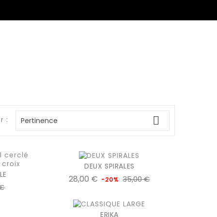

r :
Pertinence
DEUX SPIRALES
LE
Prix
Prix
28,00 €
35,00 €
-20%
Prix
 €
de
favorite_border
equalizer
visibility
add_shopping_cart
r
r
sibility
base
ERIKA