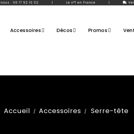
nous : 06 17 92 10 02
|
Le n°1 en France
|
Ve
Accessoires
Décos
Promos
Vent
Accueil
Accessoires
Serre-tête