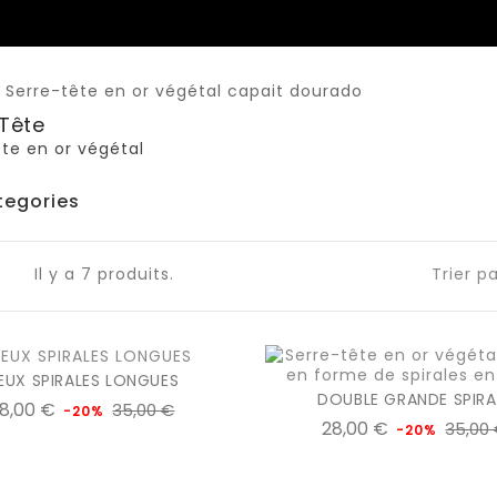
Tête
ête en or végétal
tegories
Il y a 7 produits.
Trier pa
EUX SPIRALES LONGUES
DOUBLE GRANDE SPIRA
Prix
Prix
8,00 €
35,00 €
-20%
Prix
28,00 €
35,00
de
-20%
favorite_border
equalizer
visibility
add_shopping_cart
de
favorite_borde
equalize
vi
base
add_shopping_cart
base