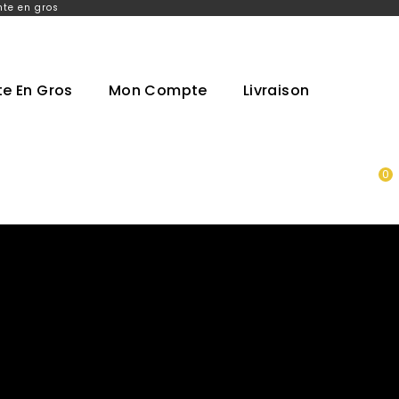
nte en gros
e En Gros
Mon Compte
Livraison
0